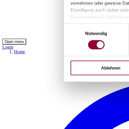
vornehmen oder gewisse Daten
Einwilligung auch später jede
Funktionalität der Website te
Datenschutzhinweisen („
Dat
Einwilligungsauswahl
(Rechenschaftspflicht). Das
Notwendig
vor der Speicherung anonymi
Open menu
Login
Home
Ablehnen