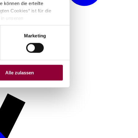
 können die erteilte
ten Cookies“ ist für die
 in unseren
 drei Jahre lang aufbewahrt
scht. Protokolldaten werden
Marketing
Alle zulassen