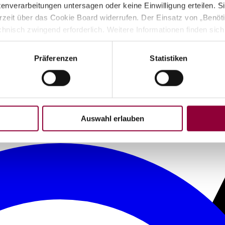
verarbeitungen untersagen oder keine Einwilligung erteilen. Sie
rzeit über das Cookie Board widerrufen. Der Einsatz von „Benötig
chnisch zwingend erforderlich. Weitere Informationen finden sich
enschutz
“). Der Widerruf einer zuvor erteilten Einwilligung wird
 Verwaltungscookie wird 6 Monate nach dem letzten Besuch gelö
Präferenzen
Statistiken
siert.
Auswahl erlauben