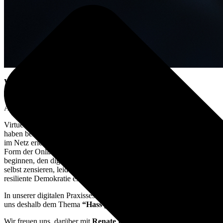
Wann?
Donnerstag, 09. Juni 2022, 17 - 18 Uhr
Wo?
Online via Zoom (der Link wird Ihnen nach der
Anmeldung zugeschickt)
Virtueller Hass ist überall: Laut einer Forsa Umfrage von 2021
haben bereits mehr als 75% der befragten Internetnutzer Hassrede
im Netz erlebt. Besonders Frauen werden häufig zu Opfern dieser
Form der Online-Gewalt. Betroffene ziehen sich oft zurück und
beginnen, den digitalen Raum zu meiden. Wenn aber Frauen sich
selbst zensieren, leidet die Meinungsvielfalt, welche für eine
resiliente Demokratie essenziell ist.
In unserer digitalen Praxissession „Democracy@Work“ widmen wir
uns deshalb dem Thema
“Hass gegen Frauen im Netz”.
Wir freuen uns, darüber mit
Renate Künast
sprechen zu können.