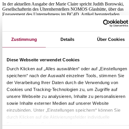
In der aktuellen Ausgabe der Marie Claire spricht Judith Borowski,
Gesellschafterin des Uhrenherstellers NOMOS Glashütte, über das
Engagement des Unternehmens im BC4D. Artikel herunterladen
News
Demokratie schützen - auch am Arbeitsplatz
Zustimmung
Details
Über Cookies
Der Journalist Heimo Fischer sprach mit Susanne Nasr,
Seniorreferentin des BC4D, und mit Hanna Börgmann vom Institute
for Strategic Dialogue über Ziel und Methodik des BC4D. Artikel
Diese Webseite verwendet Cookies
herunterladen
Durch Klicken auf „Alles auswählen“ oder auf „Einstellungen
News
speichern“ nach der Auswahl einzelner Tools, stimmen Sie
Demokratie schützen - auch am Arbeitsplatz
der Verarbeitung Ihrer Daten durch die Verwendung von
Cookies und Tracking-Technologien zu, um Zugriffe auf
Der Journalist Heimo Fischer sprach mit Susanne Nasr,
unsere Webseite zu analysieren, Inhalte zu personalisieren
Seniorreferentin des BC4D, und mit Hanna Börgmann vom Institute
sowie Inhalte externer Medien auf unserer Website
for Strategic Dialogue über Ziel und Methodik des BC4D. Artikel
herunterladen
einzubinden. Unter „Einstellungen speichern“ können Sie
durch Klicken auf die Aktivierungsfelder individuelle
<
1
2
3
4
5
6
7
8
9
10
>
Einstellungen zu Cookies vornehmen oder gewisse