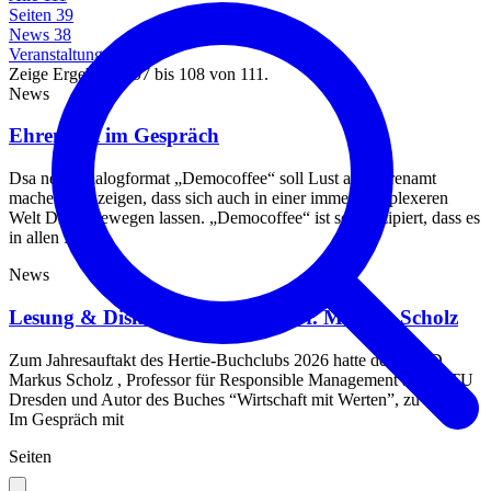
Seiten
39
News
38
Veranstaltungen
34
Zeige Ergebnisse 97 bis 108 von 111.
News
Ehrenamt im Gespräch
Dsa neue Dialogformat „Democoffee“ soll Lust auf Ehrenamt
machen und zeigen, dass sich auch in einer immer komplexeren
Welt Dinge bewegen lassen. „Democoffee“ ist so konzipiert, dass es
in allen Branc
News
Lesung & Diskussion mit Prof. Dr. Markus Scholz
Zum Jahresauftakt des Hertie‑Buchclubs 2026 hatte der BC4D
Markus Scholz , Professor für Responsible Management an der TU
Dresden und Autor des Buches “Wirtschaft mit Werten”, zu Gast.
Im Gespräch mit
Seiten